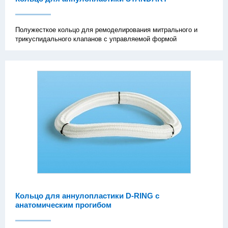
Полужесткое кольцо для ремоделирования митрального и
трикуспидального клапанов с управляемой формой
Кольцо для аннулопластики D-RING с
анатомическим прогибом